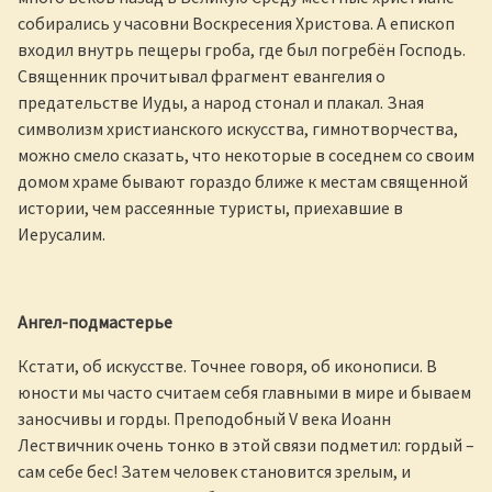
собирались у часовни Воскресения Христова. А епископ
входил внутрь пещеры гроба, где был погребён Господь.
Священник прочитывал фрагмент евангелия о
предательстве Иуды, а народ стонал и плакал. Зная
символизм христианского искусства, гимнотворчества,
можно смело сказать, что некоторые в соседнем со своим
домом храме бывают гораздо ближе к местам священной
истории, чем рассеянные туристы, приехавшие в
Иерусалим.
Ангел-подмастерье
Кстати, об искусстве. Точнее говоря, об иконописи. В
юности мы часто считаем себя главными в мире и бываем
заносчивы и горды. Преподобный V века Иоанн
Лествичник очень тонко в этой связи подметил: гордый –
сам себе бес! Затем человек становится зрелым, и