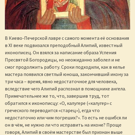
В Киево-Печерской лавре с самого момента её основания
в XI веке подвизался преподобный Алипий, известный
иконописец. Он взялся за написание образа Успения
Пресвятой Богородицы, но неожиданно заболел и не
смог продолжить работу. Сроки подходили, как в келье
мастера появился светлый юноша, закончивший икону за
три часа – время, явно недостаточное для человека,
вследствие чего Алипий распознал в помощнике ангела.
Примечательнее же то, что, завершив труд, тот
обратился к иконописцу: «О, калугере («калугер» с
греческого переводится «старец»), егда что
недостаточно или чим погреших?». То есть не ошибся ли
он в чём, не нужно ли что исправить на иконе? Проще
говоря, Алипий в своём мастерстве был признан выше