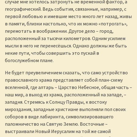
случае мне хотелось затронуть не временной фактор, а
географический. Ведь события, связанные, например, с
первой любовью и имевшие место много лет назад, живы
в памяти, близки настолько, что их можно «потрогать»,
перемотать в воображении. Другое дело – город,
расположенный за тысячи километров. Одним усилием
мысли в него не перенесёшься. Однако должны же быть
некие пути, чтобы совершить это пускай в
богослужебном плане.
Не будет преувеличением сказать, что само устройство
православного храма представляет собой план-схему
вселенной, где алтарь – Царство Небесное, общая часть –
наш мир, а выход из храма, расположенный на западе, –
западня. Стремясь к Солнцу Правды, к востоку
мироздания, западные христиане выполняли пол своих
соборов в виде лабиринта, символизировавшего
паломничество на Святую Землю. Восточные –
выстраивали Новый Иерусалим на той же самой