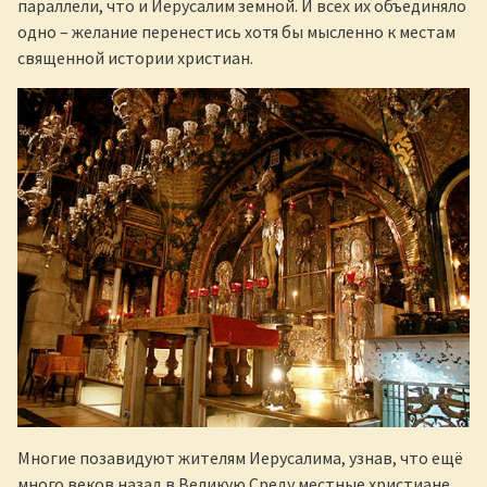
параллели, что и Иерусалим земной. И всех их объединяло
одно – желание перенестись хотя бы мысленно к местам
священной истории христиан.
Многие позавидуют жителям Иерусалима, узнав, что ещё
много веков назад в Великую Среду местные христиане