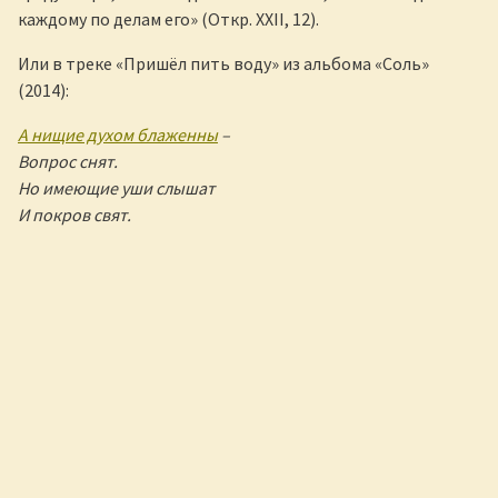
каждому по делам его» (Откр. XXII, 12).
Или в треке «Пришёл пить воду» из альбома «Соль»
(2014):
А нищие духом блаженны
–
Вопрос снят.
Но имеющие уши слышат
И покров свят.