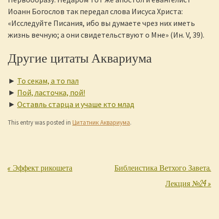
Иоанн Богослов так передал слова Иисуса Христа:
«Исследуйте Писания, ибо вы думаете чрез них иметь
жизнь вечную; а они свидетельствуют о Мне» (Ин. V, 39).
Другие цитаты Аквариума
►
То секам, а то пал
►
Пой, ласточка, пой!
►
Оставль старца и учаше кто млад
This entry was posted in
Цитатник Аквариума
.
«
Эффект рикошета
Библеистика Ветхого Завета.
Post navigation
Лекция №24
»