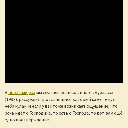
В
прошлый раз
мы слушали великолепного «Бурлака»
(1992), рассуждая про господина, который кажет ему с
неба кулак. И если у вас тоже возникает ощущение, что
речь идёт о Господине, то есть о Господе, то вот вам ещё
одно подтверждение.