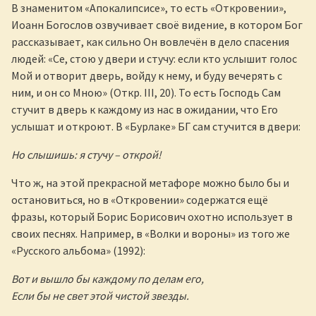
В знаменитом «Апокалипсисе», то есть «Откровении»,
Иоанн Богослов озвучивает своё видение, в котором Бог
рассказывает, как сильно Он вовлечён в дело спасения
людей: «Се, стою у двери и стучу: если кто услышит голос
Мой и отворит дверь, войду к нему, и буду вечерять с
ним, и он со Мною» (Откр. III, 20). То есть Господь Сам
стучит в дверь к каждому из нас в ожидании, что Его
услышат и откроют. В «Бурлаке» БГ сам стучится в двери:
Но слышишь: я стучу – открой!
Что ж, на этой прекрасной метафоре можно было бы и
остановиться, но в «Откровении» содержатся ещё
фразы, который Борис Борисович охотно использует в
своих песнях. Например, в «Волки и вороны» из того же
«Русского альбома» (1992):
Вот и вышло бы каждому по делам его,
Если бы не свет этой чистой звезды.