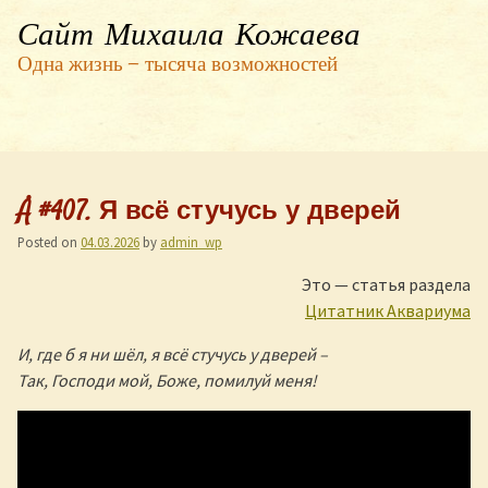
Сайт Михаила Кожаева
Одна жизнь — тысяча возможностей
Å #407. Я всё стучусь у дверей
Posted on
04.03.2026
by
admin_wp
Это — статья раздела
Цитатник Аквариума
И, где б я ни шёл, я всё стучусь у дверей –
Так, Господи мой, Боже, помилуй меня!