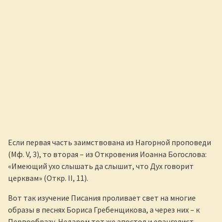
Если первая часть заимствована из Нагорной проповеди
(Мф. V, 3), то вторая – из Откровения Иоанна Богослова:
«Имеющий ухо слышать да слышит, что Дух говорит
церквам» (Откр. II, 11).
Вот так изучение Писания проливает свет на многие
образы в песнях Бориса Гребенщикова, а через них – к
Первообразу. Недаром тот же апостол и евангелист