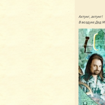
Ахтунг, ахтунг!
В воздухе Дед 