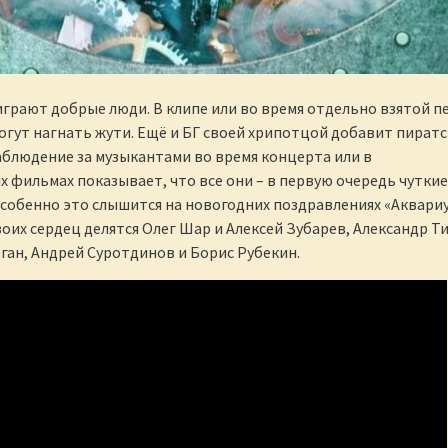
играют добрые люди. В клипе или во время отдельно взятой п
могут нагнать жути. Ещё и БГ своей хрипотцой добавит пират
аблюдение за музыкантами во время концерта или в
 фильмах показывает, что все они – в первую очередь чуткие
собенно это слышится на новогодних поздравлениях «Аквариу
воих сердец делятся Олег Шар и Алексей Зубарев, Александр Т
ган, Андрей Суротдинов и Борис Рубекин.