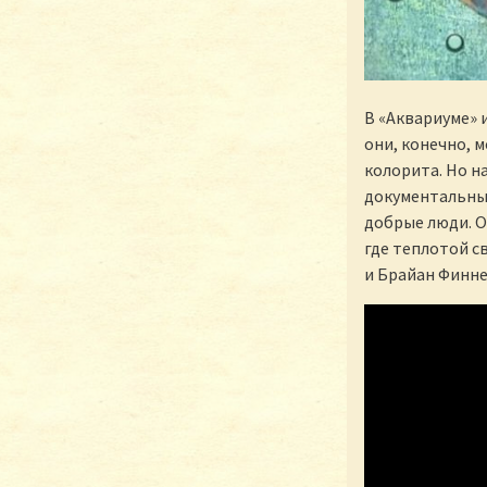
В «Аквариуме» 
они, конечно, 
колорита. Но н
документальных
добрые люди. О
где теплотой с
и Брайан Финне