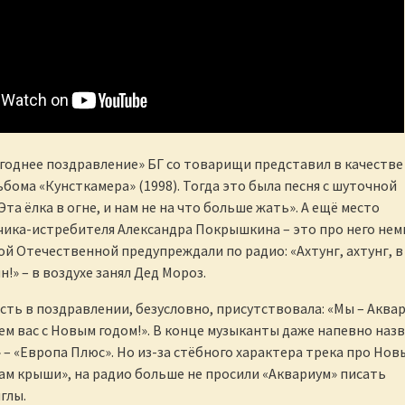
однее поздравление» БГ со товарищи представил в качестве
ьбома «Кунсткамера» (1998). Тогда это была песня с шуточной
та ёлка в огне, и нам не на что больше жать». А ещё место
чика-истребителя Александра Покрышкина – это про него не
ой Отечественной предупреждали по радио: «Ахтунг, ахтунг, в
!» – в воздухе занял Дед Мороз.
ь в поздравлении, безусловно, присутствовала: «Мы – Аквар
ем вас с Новым годом!». В конце музыканты даже напевно наз
» – «Европа Плюс». Но из-за стёбного характера трека про Нов
нам крыши», на радио больше не просили «Аквариум» писать
глы.