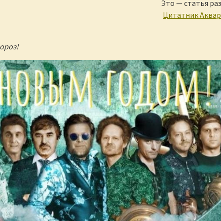
Это — статья ра
Цитатник Аква
Мороз!