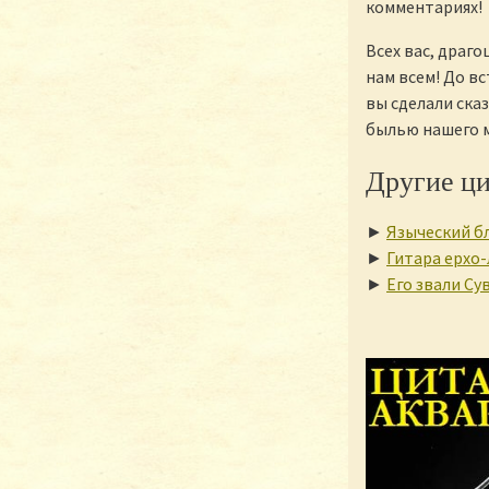
комментариях!
Всех вас, драг
нам всем! До вс
вы сделали ска
былью нашего м
Другие ц
►
Языческий б
►
Гитара ерхо
►
Его звали Су