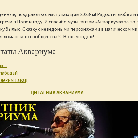
оценные, поздравляю с наступающим 2023-м! Радости, любви и
тречи в Новом году! И спасибо музыкантам «Аквариума» за то,
зку былью. Сказку с неведомыми персонажами в магическом ми
еломанского сообщества! С Новым годом!
итаты Аквариума
люз
-лабадай
влехим Такац
ЦИТАТНИК АКВАРИУМА