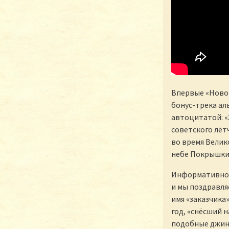
Впервые «Новог
бонус-трека ал
автоцитатой: «Э
советского лёт
во время Велик
небе Покрышкин
Информативност
и мы поздравля
имя «заказчика
год, «снёсший 
подобные джин