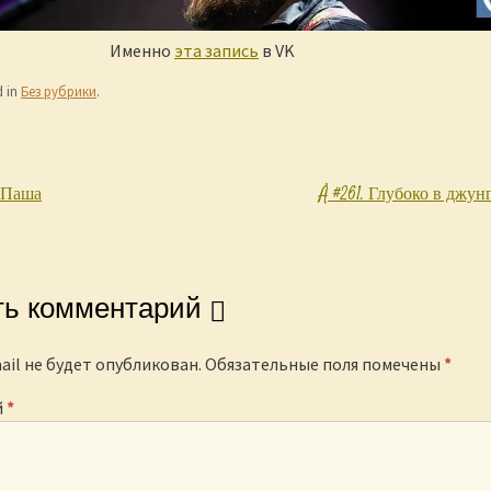
Именно
эта запись
в VK
d in
Без рубрики
.
 Паша
Å #261. Глубоко в джун
igation
ть комментарий
ail не будет опубликован.
Обязательные поля помечены
*
й
*