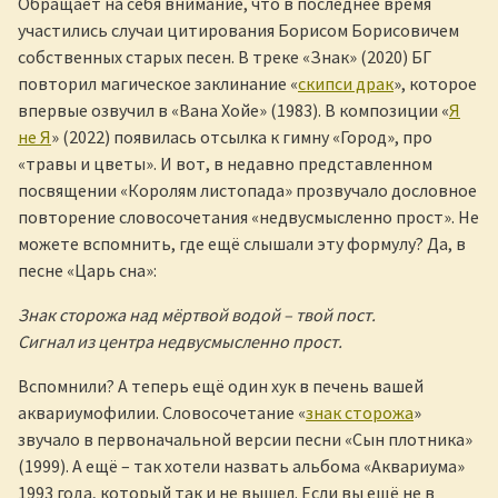
Обращает на себя внимание, что в последнее время
участились случаи цитирования Борисом Борисовичем
собственных старых песен. В треке «Знак» (2020) БГ
повторил магическое заклинание «
скипси драк
», которое
впервые озвучил в «Вана Хойе» (1983). В композиции «
Я
не Я
» (2022) появилась отсылка к гимну «Город», про
«травы и цветы». И вот, в недавно представленном
посвящении «Королям листопада» прозвучало дословное
повторение словосочетания «недвусмысленно прост». Не
можете вспомнить, где ещё слышали эту формулу? Да, в
песне «Царь сна»:
Знак сторожа над мёртвой водой – твой пост.
Сигнал из центра недвусмысленно прост.
Вспомнили? А теперь ещё один хук в печень вашей
аквариумофилии. Словосочетание «
знак сторожа
»
звучало в первоначальной версии песни «Сын плотника»
(1999). А ещё – так хотели назвать альбома «Аквариума»
1993 года, который так и не вышел. Если вы ещё не в