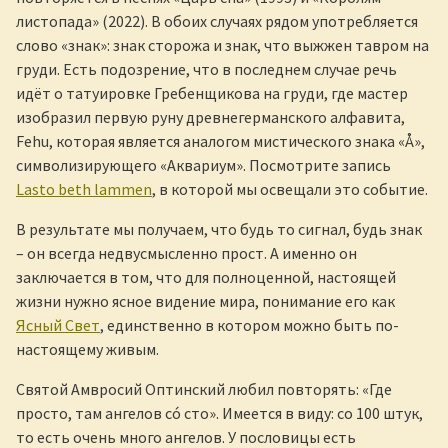
листопада» (2022). В обоих случаях рядом употребляется
слово «знак»: знак сторожа и знак, что выжжен тавром на
груди. Есть подозрение, что в последнем случае речь
идёт о татуировке Гребенщикова на груди, где мастер
изобразил первую руну древнегерманского алфавита,
Fehu, которая является аналогом мистического знака «Å»,
символизирующего «Аквариум». Посмотрите запись
Lasto beth lammen
, в которой мы освещали это событие.
В результате мы получаем, что будь то сигнал, будь знак
– он всегда недвусмысленно прост. А именно он
заключается в том, что для полноценной, настоящей
жизни нужно ясное видение мира, понимание его как
Ясный Свет
, единственно в котором можно быть по-
настоящему живым.
Святой Амвросий Оптинский любил повторять: «Где
просто, там ангелов сó сто». Имеется в виду: со 100 штук,
то есть очень много ангелов. У пословицы есть