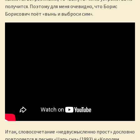
получится. Поэтому для меня очевидно, что Борис
Борисович поёт «вынь и выброси сим».
Итак, словосочетание «недвусмысленно прост» дословно
повторяется в песнях «Царь сна» (1993) и «Королям