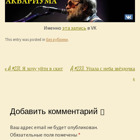
Именно
эта запись
в VK
This entry was posted in
Без рубрики
.
«
Å #231. Я хочу уйти в скит
Å #233. Упала с неба звёздочка
Post navigation
»
Добавить комментарий
Ваш адрес email не будет опубликован.
Обязательные поля помечены
*