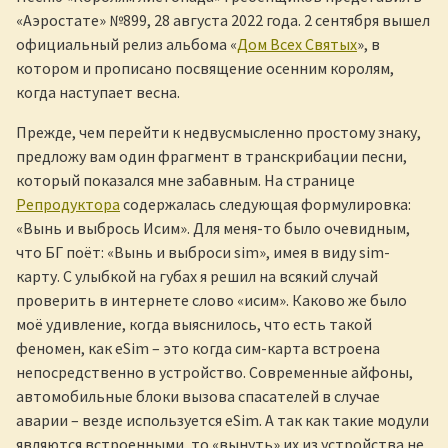
«Аэростате» №899, 28 августа 2022 года. 2 сентября вышел
официальный релиз альбома «
Дом Всех Святых
», в
котором и прописано посвящение осенним королям,
когда наступает весна.
Прежде, чем перейти к недвусмысленно простому знаку,
предложу вам один фрагмент в транскрибации песни,
который показался мне забавным. На странице
Репродуктора
содержалась следующая формулировка:
«Вынь и выбрось Исим». Для меня-то было очевидным,
что БГ поёт: «Вынь и выброси sim», имея в виду sim-
карту. С улыбкой на губах я решил на всякий случай
проверить в интернете слово «исим». Каково же было
моё удивление, когда выяснилось, что есть такой
феномен, как eSim – это когда сим-карта встроена
непосредственно в устройство. Современные айфоны,
автомобильные блоки вызова спасателей в случае
аварии – везде используется eSim. А так как такие модули
являются встроенными, то «вынуть» их из устройства не