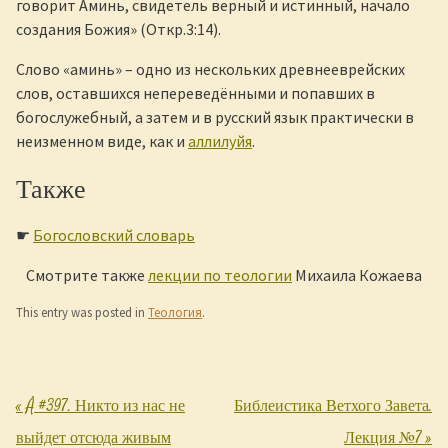
говорит Аминь, свидетель верный и истинный, начало
создания Божия» (Откр.3:14).
Слово «аминь» – одно из нескольких древнееврейских
слов, оставшихся непереведёнными и попавших в
богослужебный, а затем и в русский язык практически в
неизменном виде, как и
аллилуйя
.
Также
☛
Богословский словарь
Смотрите также
лекции по теологии
Михаила Кожаева
This entry was posted in
Теология
.
«
Å #397. Никто из нас не
Библеистика Ветхого Завета.
Post navigation
выйдет отсюда живым
Лекция №7
»