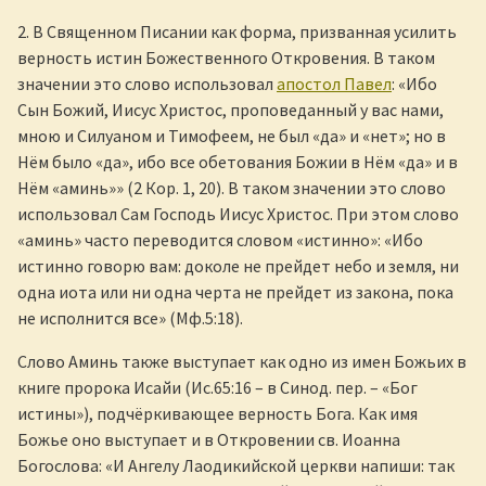
2. В Священном Писании как форма, призванная усилить
верность истин Божественного Откровения. В таком
значении это слово использовал
апостол Павел
: «Ибо
Сын Божий, Иисус Христос, проповеданный у вас нами,
мною и Силуаном и Тимофеем, не был «да» и «нет»; но в
Нём было «да», ибо все обетования Божии в Нём «да» и в
Нём «аминь»» (2 Кор. 1, 20). В таком значении это слово
использовал Сам Господь Иисус Христос. При этом слово
«аминь» часто переводится словом «истинно»: «Ибо
истинно говорю вам: доколе не прейдет небо и земля, ни
одна иота или ни одна черта не прейдет из закона, пока
не исполнится все» (Мф.5:18).
Слово Аминь также выступает как одно из имен Божьих в
книге пророка Исайи (Ис.65:16 – в Синод. пер. – «Бог
истины»), подчёркивающее верность Бога. Как имя
Божье оно выступает и в Откровении св. Иоанна
Богослова: «И Ангелу Лаодикийской церкви напиши: так